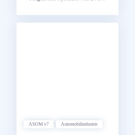
Kinematiken (kinematische
Reihenschaltung von zwei
Syntheseverfahren).
ASOM v7
Automobil­industrie