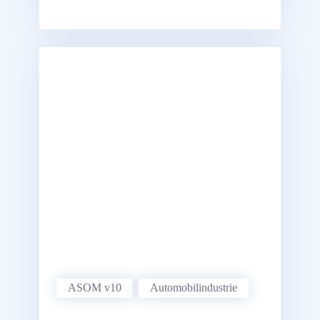
für die zwei Teil-Kinematiken
(„Reihenschaltung“ von zwei
Synthesen).
ASOM v10
Automobil­industrie